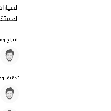
السيارا
المستقب
اقتراح وم
تدقيق ومر