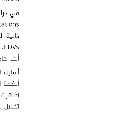
ذاتية ال
ألف حاد
أشارت ا
أظهرت 
تقليل ن