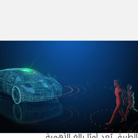
تُمثل المركبات ذاتية القيادة AVs تحولًا كبير
سبب ما توفره من رحلات آمنة. ومع تزايد أعد
ركبات في الحياة اليوميّة، فإن تأثيرها على
طريق يُعد أمرًا بالغ الأهمية.