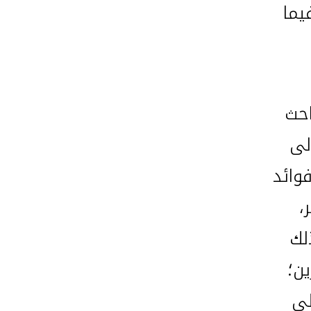
يما
احث
لى
فوائد
،
لك
ين؛
لى