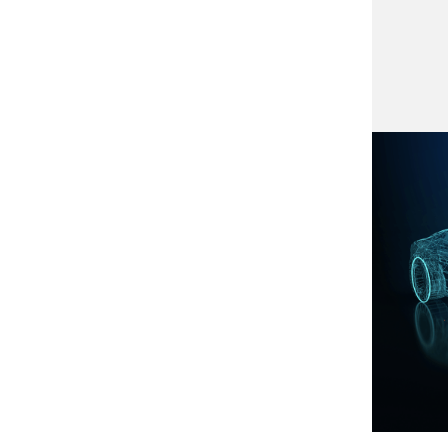
ًا في مجال
اد