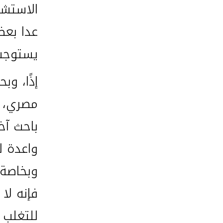
الاستشع
عدا بعض
يستوجب 
إذًا، و
مصري، و
باحث آخ
واعدة ل
وبخاصة 
فإنه لا
للتغلب 