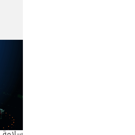
27يوليو2024
النقل ب
هذه الم
سلامة ال