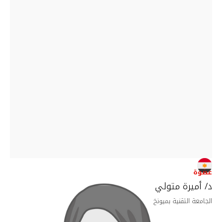
عضوة
د/ أميرة متولي
الجامعة التقنية بميونخ